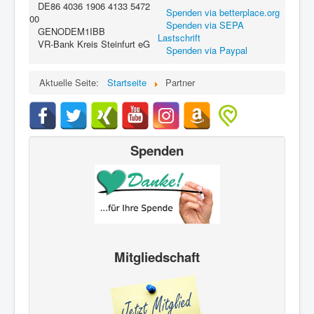
DE86 4036 1906 4133 5472
Spenden via betterplace.org
00
Spenden via SEPA
GENODEM1IBB
Lastschrift
VR-Bank Kreis Steinfurt eG
Spenden via Paypal
Aktuelle Seite:
Startseite
Partner
Spenden
Mitgliedschaft