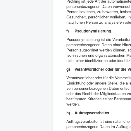
Profiling ist jede Art der automatisie
personenbezogenen Daten verwendet w
Person beziehen, zu bewerten, insbeso
Gesundheit, persönlicher Vorlieben, In
natürlichen Person zu analysieren od
f) Pseudonymisierung
Pseudonymisierung ist die Verarbeitu
personenbezogenen Daten ohne Hinzuzi
Person zugeordnet werden können, so
technischen und organisatorischen M
nicht einer identifizierten oder ident
g) Verantwortlicher oder für die V
Verantwortlicher oder für die Verarbeit
Einrichtung oder andere Stelle, die a
von personenbezogenen Daten entschei
oder das Recht der Mitgliedstaaten v
bestimmten Kriterien seiner Benennu
werden.
h) Auftragsverarbeiter
Auftragsverarbeiter ist eine natürliche
personenbezogene Daten im Auftrag de