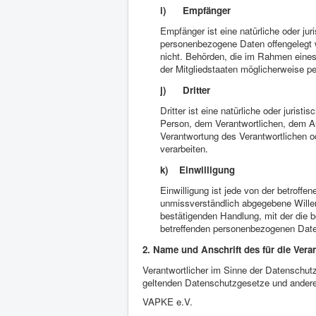
i) Empfänger
Empfänger ist eine natürliche oder jur
personenbezogene Daten offengelegt w
nicht. Behörden, die im Rahmen ein
der Mitgliedstaaten möglicherweise p
j) Dritter
Dritter ist eine natürliche oder jurist
Person, dem Verantwortlichen, dem Au
Verantwortung des Verantwortlichen o
verarbeiten.
k) Einwilligung
Einwilligung ist jede von der betroffen
unmissverständlich abgegebene Willen
bestätigenden Handlung, mit der die be
betreffenden personenbezogenen Daten
2. Name und Anschrift des für die Vera
Verantwortlicher im Sinne der Datenschut
geltenden Datenschutzgesetze und andere
VAPKE e.V.