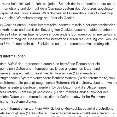
t, muss beispielsweise nicht bei jedem Besuch der Internetseite erneut seine
r Internetseite und dem auf dem Computersystem des Benutzers abgelegten
ispiel ist das Cookie eines Warenkorbes im Online-Shop. Der Online-Shop
n virtuellen Warenkorb gelegt hat, über ein Cookie.
n Cookies durch unsere Internetseite jederzeit mittels einer entsprechenden
rs verhindern und damit der Setzung von Cookies dauerhaft widersprechen.
ederzeit über einen Internetbrowser oder andere Softwareprogramme gelöscht
etbrowsern möglich. Deaktiviert die betroffene Person die Setzung von Cookies
ter Umständen nicht alle Funktionen unserer Internetseite vollumfänglich
d Informationen
dem Aufruf der Internetseite durch eine betroffene Person oder ein
llgemeinen Daten und Informationen. Diese allgemeinen Daten und
Servers gespeichert. Erfasst werden können die (1) verwendeten
zugreifenden System verwendete Betriebssystem, (3) die Internetseite, von
e Internetseite gelangt (sogenannte Referrer), (4) die Unterwebseiten, welch
Internetseite angesteuert werden, (5) das Datum und die Uhrzeit eines
ernet-Protokoll-Adresse (IP-Adresse), (7) der Internet-Service-Provider des
nliche Daten und Informationen, die der Gefahrenabwehr im Falle von
ogischen Systeme dienen.
 und Informationen zieht die VAPKE keine Rückschlüsse auf die betroffene
r benötigt, um (1) die Inhalte unserer Internetseite korrekt auszuliefern, (2)