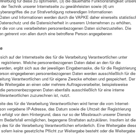
e Werbung für diese zu optimieren, (3) die dauerhafte Funktionsfähigkeit unser
der Technik unserer Internetseite zu gewährleisten sowie (4) um
yberangriffes die zur Strafverfolgung notwendigen Informationen
Daten und Informationen werden durch die VAPKE daher einerseits statistisc
 Datenschutz und die Datensicherheit in unserem Unternehmen zu erhöhen,
ür die von uns verarbeiteten personenbezogenen Daten sicherzustellen. Die
n getrennt von allen durch eine betroffene Person angegebenen
te
sich auf der Internetseite des für die Verarbeitung Verantwortlichen unter
egistrieren. Welche personenbezogenen Daten dabei an den für die
werden, ergibt sich aus der jeweiligen Eingabemaske, die für die Registrierun
Person eingegebenen personenbezogenen Daten werden ausschließlich für die
beitung Verantwortlichen und für eigene Zwecke erhoben und gespeichert. Der
die Weitergabe an einen oder mehrere Auftragsverarbeiter, beispielsweise
 die personenbezogenen Daten ebenfalls ausschließlich für eine interne
Verantwortlichen zuzurechnen ist, nutzt.
ite des für die Verarbeitung Verantwortlichen wird ferner die vom Internet-
rson vergebene IP-Adresse, das Datum sowie die Uhrzeit der Registrierung
 erfolgt vor dem Hintergrund, dass nur so der Missbrauch unserer Dienste
m Bedarfsfall ermöglichen, begangene Straftaten aufzuklären. Insofern ist die
des für die Verarbeitung Verantwortlichen erforderlich. Eine Weitergabe dies
t, sofern keine gesetzliche Pflicht zur Weitergabe besteht oder die Weitergabe