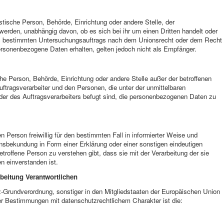
istische Person, Behörde, Einrichtung oder andere Stelle, der
erden, unabhängig davon, ob es sich bei ihr um einen Dritten handelt oder
es bestimmten Untersuchungsauftrags nach dem Unionsrecht oder dem Recht
ersonenbezogene Daten erhalten, gelten jedoch nicht als Empfänger.
ische Person, Behörde, Einrichtung oder andere Stelle außer der betroffenen
ftragsverarbeiter und den Personen, die unter der unmittelbaren
der des Auftragsverarbeiters befugt sind, die personenbezogenen Daten zu
en Person freiwillig für den bestimmten Fall in informierter Weise und
sbekundung in Form einer Erklärung oder einer sonstigen eindeutigen
troffene Person zu verstehen gibt, dass sie mit der Verarbeitung der sie
 einverstanden ist.
rbeitung Verantwortlichen
z-Grundverordnung, sonstiger in den Mitgliedstaaten der Europäischen Union
r Bestimmungen mit datenschutzrechtlichem Charakter ist die: