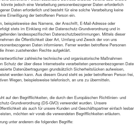
 könnte jedoch eine Verarbeitung personenbezogener Daten erforderlich
gener Daten erforderlich und besteht für eine solche Verarbeitung keine
eine Einwilligung der betroffenen Person ein.
, beispielsweise des Namens, der Anschrift, E-Mail-Adresse oder
rfolgt stets im Einklang mit der Datenschutz-Grundverordnung und in
eltenden landesspezifischen Datenschutzbestimmungen. Mittels dieser
nehmen die Öffentlichkeit über Art, Umfang und Zweck der von uns
ersonenbezogenen Daten informieren. Ferner werden betroffene Personen
die ihnen zustehenden Rechte aufgeklärt.
erantwortlicher zahlreiche technische und organisatorische Maßnahmen
n Schutz der über diese Internetseite verarbeiteten personenbezogenen Date
basierte Datenübertragungen grundsätzlich Sicherheitslücken aufweisen,
eistet werden kann. Aus diesem Grund steht es jeder betroffenen Person frei,
iven Wegen, beispielsweise telefonisch, an uns zu übermitteln.
 auf den Begrifflichkeiten, die durch den Europäischen Richtlinien- und
schutz-Grundverordnung (DS-GVO) verwendet wurden. Unsere
Öffentlichkeit als auch für unsere Kunden und Geschäftspartner einfach lesbar
isten, möchten wir vorab die verwendeten Begrifflichkeiten erläutern.
ung unter anderem die folgenden Begriffe: